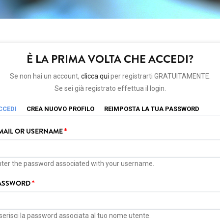
È LA PRIMA VOLTA CHE ACCEDI?
Se non hai un account,
clicca qui
per registrarti GRATUITAMENTE.
Se sei già registrato effettua il login.
PRIMARY
(SCHEDA
CCEDI
CREA NUOVO PROFILO
REIMPOSTA LA TUA PASSWORD
ATTIVA)
TABS
MAIL OR USERNAME
nter the password associated with your username.
ASSWORD
serisci la password associata al tuo nome utente.