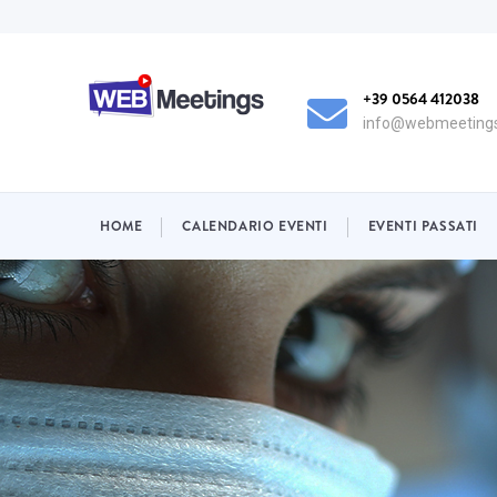
Salta
al
contenuto
principale
+39 0564 412038
info@webmeetings
NAVIGAZIONE
HOME
CALENDARIO EVENTI
EVENTI PASSATI
PRINCIPALE