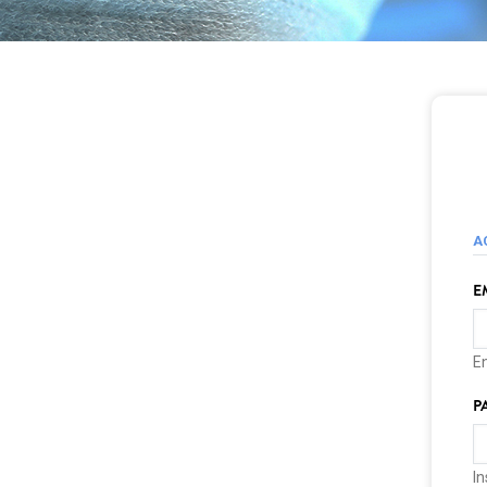
A
E
E
P
In