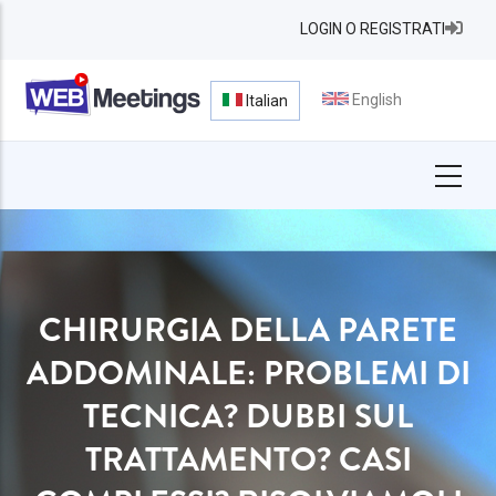
Salta
LOGIN O REGISTRATI
al
contenuto
principale
English
Italian
CHIRURGIA DELLA PARETE
ADDOMINALE: PROBLEMI DI
TECNICA? DUBBI SUL
TRATTAMENTO? CASI