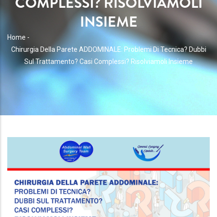
COMPLESSI? RISOLVIAMOLI
INSIEME
BRICIOLE
Home
-
Chirurgia Della Parete ADDOMINALE: Problemi Di Tecnica? Dubbi
DI
Sul Trattamento? Casi Complessi? Risolviamoli Insieme
PANE