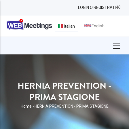
Salta
LOGIN O REGISTRATI
al
contenuto
principale
English
Italian
HERNIA PREVENTION -
PRIMA STAGIONE
BRICIOLE
Home
-
HERNIA PREVENTION - PRIMA STAGIONE
DI
PANE