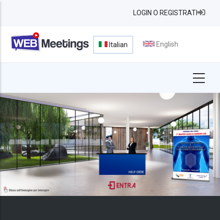
Salta
LOGIN O REGISTRATI
al
contenuto
principale
English
Italian