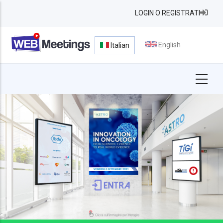
Salta
LOGIN O REGISTRATI
al
contenuto
principale
English
Italian