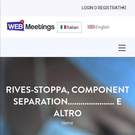
Salta
LOGIN O REGISTRATI
al
contenuto
principale
English
Italian
RIVES-STOPPA, COMPONENT
SEPARATION...................... E
ALTRO
BRICIOLE
Home
DI