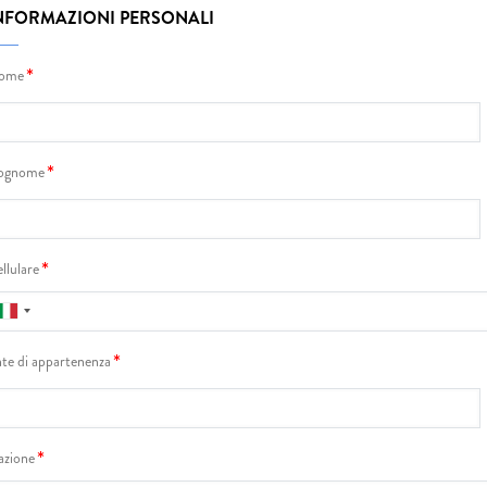
NFORMAZIONI PERSONALI
ome
ognome
llulare
te di appartenenza
zione