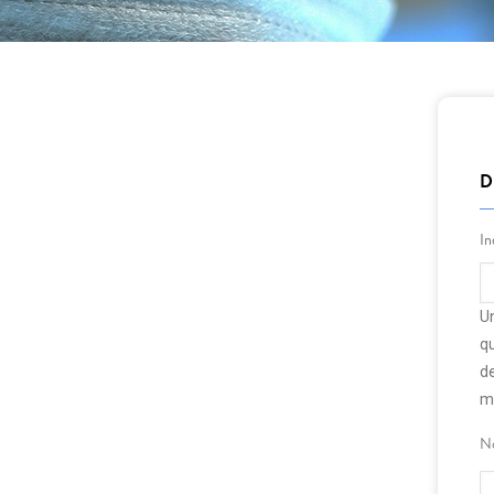
D
In
Un
qu
de
m
No