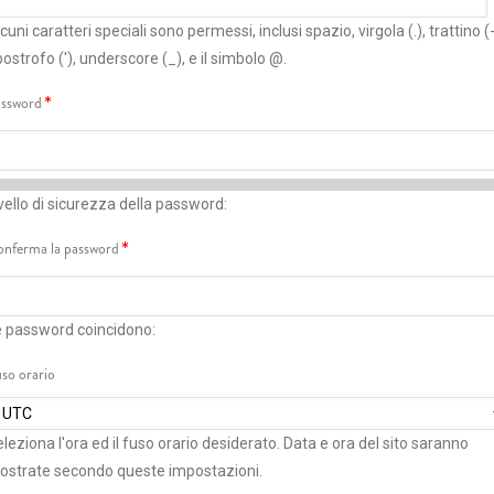
cuni caratteri speciali sono permessi, inclusi spazio, virgola (.), trattino (-
ostrofo ('), underscore (_), e il simbolo @.
ssword
vello di sicurezza della password:
nferma la password
e password coincidono:
so orario
leziona l'ora ed il fuso orario desiderato. Data e ora del sito saranno
ostrate secondo queste impostazioni.