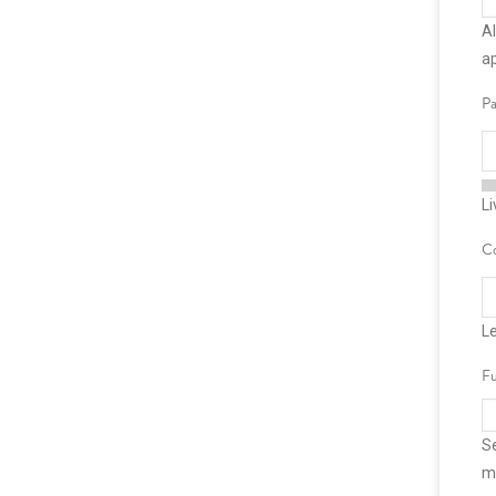
Al
ap
Pa
Li
Co
L
Fu
Se
m