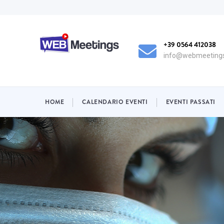
Salta
al
contenuto
principale
+39 0564 412038
info@webmeetings
NAVIGAZIONE
HOME
CALENDARIO EVENTI
EVENTI PASSATI
PRINCIPALE