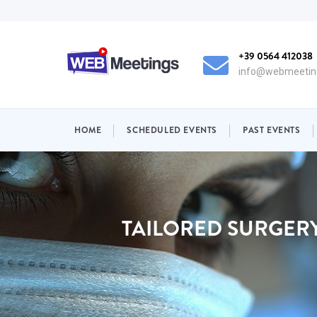
Skip
to
main
+39 0564 412038
content
info@webmeeting
NAVIGAZIONE
HOME
SCHEDULED EVENTS
PAST EVENTS
PRINCIPALE
TAILORED SURGERY